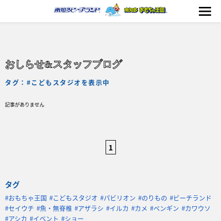
おしらせ&スタッフブログ
海の生きもの
タグ：#こどもスタジオを表示中
記事がありません
おもちゃ王国
のりもの
1
ふれあい
イベント
タグ
料金＆スケジュール
#おもちゃ王国
#こどもスタジオ
#パビリオン
#のりもの
#ビーチランド
#セイウチ
#魚・無脊椎
#アザラシ
#イルカ
#カメ
#ペンギン
#カワウソ
フード&ショップ
#アシカ
#イベント
#ショー