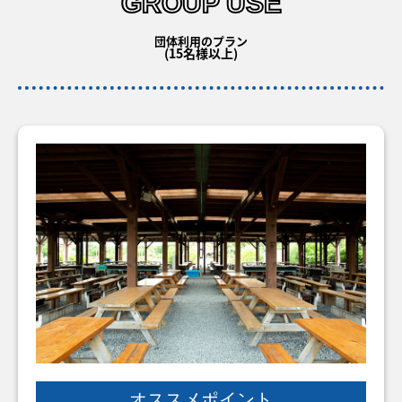
GROUP USE
バーベキュー予約
団体利用のプラン
よくある質問
(15名様以上)
アクセス＆周辺情報
団体向けプラン情報
ビーチランド支援プログラム
オススメポイント