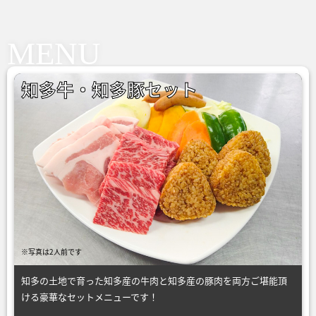
MENU
知多牛・知多豚セット
※写真は2人前です
知多の土地で育った知多産の牛肉と知多産の豚肉を両方ご堪能頂
ける豪華なセットメニューです！