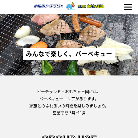
BBQ
海の生きもの
みんなで楽しく、バーベキュー
おもちゃ王国
のりもの
ビーチランド・おもちゃ王国には、
バーベキューエリアがあります。
ふれあい
家族とのふれあいの時間を楽しみましょう。
イベント
営業期間 3月~11月
料金＆スケジュール
フード&ショップ