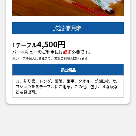
施設使用料
4,500円
1テーブル
バーベキューのご利用には
必ず
必要です。
※1テーブル最大10名様まで。(推奨ご利用人数6~8名様)
貸出備品
皿、割り箸、トング、菜箸、軍手、タオル、 焼網1枚、塩
コショウを各テーブルにご用意。この他、包丁、まな板な
ども貸出可。