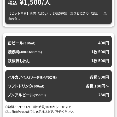
¥1,500/人
税込
【セット内容】豚肉（180g）、野菜5種類、焼きおにぎり（2個）、焼
肉のタレ
缶ビール
400円
(350ml)
焼き網
1枚 500円
(400×600mm)
鉄板貸し出し
1枚 500円
イルカアイス
各種 500円
(ソーダ味・いちご味)
ソフトドリンク
各種 180円〜
(500ml)
ノンアルビール
280円
(350ml)
◎期間／3月～11月 利用時間/10:30から15:00まで
◎10日前の16:00までに15名様以上でご予約ください。