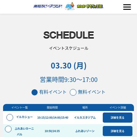
SCHEDULE
海の生きもの
イベントスケジュール
03.30 (月)
おもちゃ王国
営業時間
9:30～17:00
のりもの
有料イベント
無料イベント
ふれあい
イベント一覧
開始時間
場所
イベント詳細
イベント
イルカショー
10:15/12:00/14:00/15:40
イルカスタジアム
詳細を見る
料金＆スケジュール
ふれあいカーニ
10:50/14:35
フード&ショップ
ふれあいゾーン
詳細を見る
バル