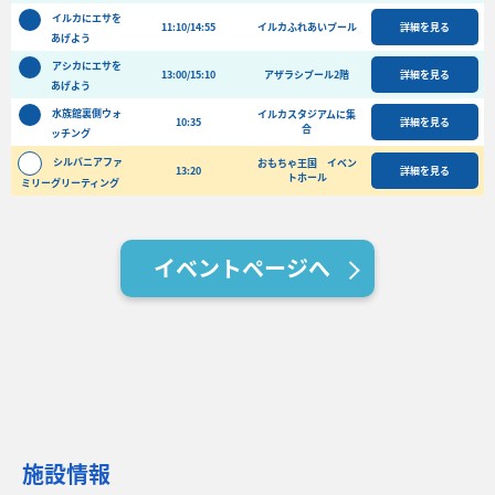
バーベキュー予約
イルカにエサを
11:10/14:55
イルカふれあいプール
詳細を見る
あげよう
よくある質問
アシカにエサを
13:00/15:10
アザラシプール2階
詳細を見る
あげよう
アクセス＆周辺情報
水族館裏側ウォ
イルカスタジアムに集
10:35
詳細を見る
団体向けプラン情報
ビーチランド支援プログラム
合
ッチング
シルバニアファ
おもちゃ王国 イベン
13:20
詳細を見る
トホール
ミリーグリーティング
イベントページへ
施設情報