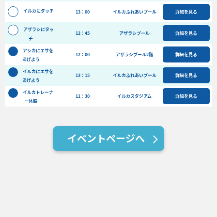
バーベキュー予約
イルカにタッチ
13：00
イルカふれあいプール
詳細を見る
よくある質問
アザラシにタッ
12：45
アザラシプール
詳細を見る
チ
アクセス＆周辺情報
アシカにエサを
団体向けプラン情報
ビーチランド支援プログラム
12：00
アザラシプール2階
詳細を見る
あげよう
イルカにエサを
13：15
イルカふれあいプール
詳細を見る
あげよう
イルカトレーナ
11：30
イルカスタジアム
詳細を見る
ー体験
イベントページへ