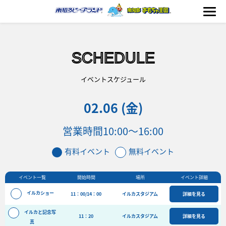
SCHEDULE
海の生きもの
イベントスケジュール
02.06 (金)
おもちゃ王国
営業時間
10:00～16:00
のりもの
有料イベント
無料イベント
ふれあい
イベント一覧
開始時間
場所
イベント詳細
イベント
イルカショー
11：00/14：00
イルカスタジアム
詳細を見る
料金＆スケジュール
イルカと記念写
11：20
フード&ショップ
イルカスタジアム
詳細を見る
真