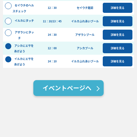
バーベキュー予約
セイウチのヘル
12：30
セイウチ館前
詳細を見る
スチェック
よくある質問
イルカにタッチ
11：10/13：45
イルカふれあいプール
詳細を見る
アクセス＆周辺情報
アザラシにタッ
団体向けプラン情報
ビーチランド支援プログラム
14：30
アザラシプール
詳細を見る
チ
アシカにエサを
12：00
アシカプール
詳細を見る
あげよう
イルカにエサを
14：10
イルカふれあいプール
詳細を見る
あげよう
イベントページへ