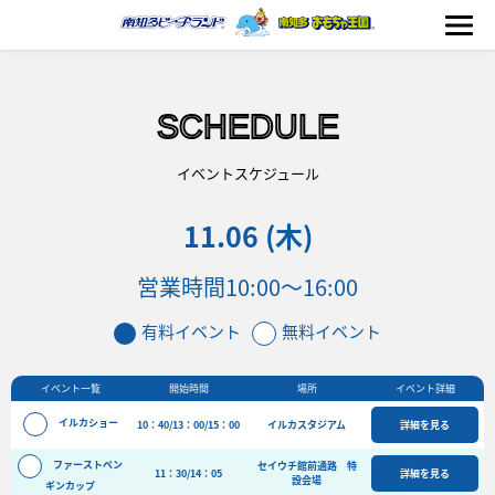
SCHEDULE
海の生きもの
イベントスケジュール
11.06 (木)
おもちゃ王国
営業時間
10:00～16:00
のりもの
有料イベント
無料イベント
ふれあい
イベント一覧
開始時間
場所
イベント詳細
イベント
イルカショー
10：40/13：00/15：00
イルカスタジアム
詳細を見る
料金＆スケジュール
ファーストペン
セイウチ館前通路 特
11：30/14：05
フード&ショップ
詳細を見る
設会場
ギンカップ