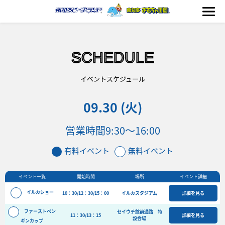
SCHEDULE
海の生きもの
イベントスケジュール
09.30 (火)
おもちゃ王国
営業時間
9:30～16:00
のりもの
有料イベント
無料イベント
ふれあい
イベント一覧
開始時間
場所
イベント詳細
イベント
イルカショー
10：30/12：30/15：00
イルカスタジアム
詳細を見る
料金＆スケジュール
ファーストペン
セイウチ館前通路 特
11：30/13：15
フード&ショップ
詳細を見る
設会場
ギンカップ