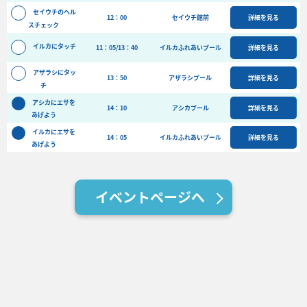
バーベキュー予約
セイウチのヘル
12：00
セイウチ館前
詳細を見る
スチェック
よくある質問
イルカにタッチ
11：05/13：40
イルカふれあいプール
詳細を見る
アクセス＆周辺情報
アザラシにタッ
団体向けプラン情報
ビーチランド支援プログラム
13：50
アザラシプール
詳細を見る
チ
アシカにエサを
14：10
アシカプール
詳細を見る
あげよう
イルカにエサを
14：05
イルカふれあいプール
詳細を見る
あげよう
イベントページへ