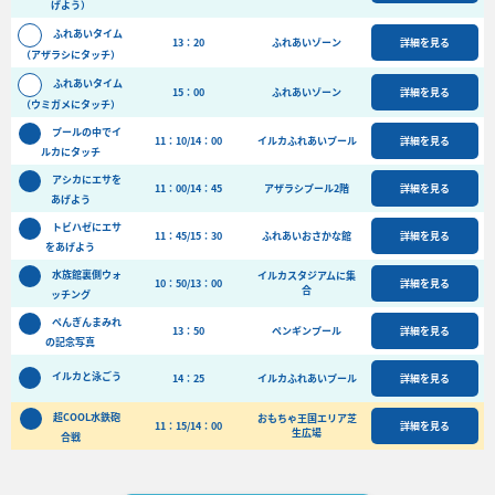
げよう）
バーベキュー予約
ふれあいタイム
13：20
ふれあいゾーン
詳細を見る
よくある質問
（アザラシにタッチ）
ふれあいタイム
アクセス＆周辺情報
15：00
ふれあいゾーン
詳細を見る
（ウミガメにタッチ）
団体向けプラン情報
ビーチランド支援プログラム
プールの中でイ
11：10/14：00
イルカふれあいプール
詳細を見る
ルカにタッチ
アシカにエサを
11：00/14：45
アザラシプール2階
詳細を見る
あげよう
トビハゼにエサ
11：45/15：30
ふれあいおさかな館
詳細を見る
をあげよう
水族館裏側ウォ
イルカスタジアムに集
10：50/13：00
詳細を見る
合
ッチング
ぺんぎんまみれ
13：50
ペンギンプール
詳細を見る
の記念写真
イルカと泳ごう
14：25
イルカふれあいプール
詳細を見る
超COOL水鉄砲
おもちゃ王国エリア芝
11：15/14：00
詳細を見る
生広場
合戦