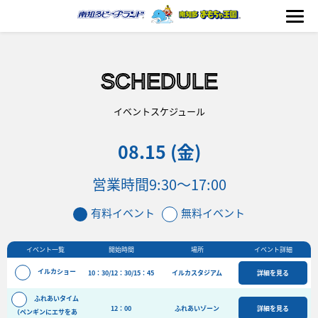
SCHEDULE
海の生きもの
イベントスケジュール
08.15 (金)
おもちゃ王国
営業時間
9:30～17:00
のりもの
有料イベント
無料イベント
ふれあい
イベント一覧
開始時間
場所
イベント詳細
イベント
イルカショー
10：30/12：30/15：45
イルカスタジアム
詳細を見る
料金＆スケジュール
ふれあいタイム
フード&ショップ
12：00
ふれあいゾーン
詳細を見る
（ペンギンにエサをあ