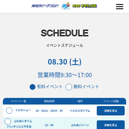
SCHEDULE
海の生きもの
イベントスケジュール
08.30 (土)
おもちゃ王国
営業時間
9:30～17:00
のりもの
有料イベント
無料イベント
ふれあい
イベント一覧
開始時間
場所
イベント詳細
イベント
イルカショー
10：30/12：30/15：45
イルカスタジアム
詳細を見る
料金＆スケジュール
ふれあいタイム
フード&ショップ
12：00
ふれあいゾーン
詳細を見る
（ペンギンにエサをあ