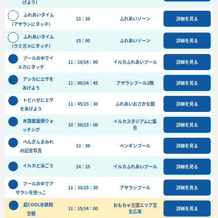
げよう）
バーベキュー予約
ふれあいタイム
13：20
ふれあいゾーン
詳細を見る
よくある質問
（アザラシにタッチ）
ふれあいタイム
アクセス＆周辺情報
15：00
ふれあいゾーン
詳細を見る
（ウミガメにタッチ）
団体向けプラン情報
ビーチランド支援プログラム
プールの中でイ
11：10/14：00
イルカふれあいプール
詳細を見る
ルカにタッチ
アシカにエサを
11：00/14：45
アザラシプール2階
詳細を見る
あげよう
トビハゼにエサ
11：45/15：30
ふれあいおさかな館
詳細を見る
をあげよう
水族館裏側ウォ
イルカスタジアムに集
10：50/13：00
詳細を見る
合
ッチング
ぺんぎんまみれ
13：50
ペンギンプール
詳細を見る
の記念写真
イルカと泳ごう
14：25
イルカふれあいプール
詳細を見る
プールの中でア
11：30/15：20
アザラシプール
詳細を見る
ザラシを抱っこ
超COOL水鉄砲
おもちゃ王国エリア芝
11：15/14：00
詳細を見る
生広場
合戦