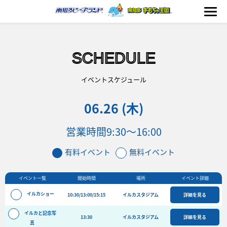
SCHEDULE
海の生きもの
イベントスケジュール
06.26 (木)
おもちゃ王国
営業時間
9:30～16:00
のりもの
有料イベント
無料イベント
ふれあい
イベント一覧
開始時間
場所
イベント詳細
イベント
イルカショー
10:30/13:00/15:15
イルカスタジアム
詳細を見る
料金＆スケジュール
イルカと記念写
13:30
フード&ショップ
イルカスタジアム
詳細を見る
真