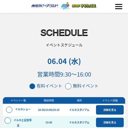
SCHEDULE
海の生きもの
イベントスケジュール
06.04 (水)
おもちゃ王国
営業時間
9:30～16:00
のりもの
有料イベント
無料イベント
ふれあい
イベント一覧
開始時間
場所
イベント詳細
イベント
イルカショー
10:30/13:00/15:15
イルカスタジアム
詳細を見る
料金＆スケジュール
イルカと記念写
13:30
フード&ショップ
イルカスタジアム
詳細を見る
真