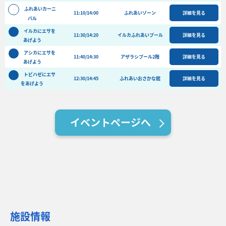
バーベキュー予約
ふれあいカーニ
11:10/14:00
ふれあいゾーン
詳細を見る
バル
よくある質問
イルカにエサを
11:30/14:20
イルカふれあいプール
詳細を見る
あげよう
アクセス＆周辺情報
アシカにエサを
団体向けプラン情報
ビーチランド支援プログラム
11:40/14:30
アザラシプール2階
詳細を見る
あげよう
トビハゼにエサ
12:30/14:45
ふれあいおさかな館
詳細を見る
をあげよう
イベントページへ
施設情報