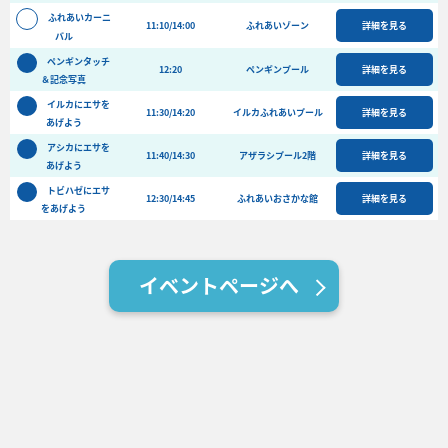
バーベキュー予約
ふれあいカーニ
11:10/14:00
ふれあいゾーン
詳細を見る
バル
よくある質問
ペンギンタッチ
12:20
ペンギンプール
詳細を見る
＆記念写真
アクセス＆周辺情報
イルカにエサを
団体向けプラン情報
ビーチランド支援プログラム
11:30/14:20
イルカふれあいプール
詳細を見る
あげよう
アシカにエサを
11:40/14:30
アザラシプール2階
詳細を見る
あげよう
トビハゼにエサ
12:30/14:45
ふれあいおさかな館
詳細を見る
をあげよう
イベントページへ