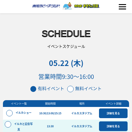
SCHEDULE
海の生きもの
イベントスケジュール
05.22 (木)
おもちゃ王国
営業時間
9:30～16:00
のりもの
有料イベント
無料イベント
ふれあい
イベント一覧
開始時間
場所
イベント詳細
イベント
イルカショー
10:30/13:00/15:15
イルカスタジアム
詳細を見る
料金＆スケジュール
イルカと記念写
13:30
フード&ショップ
イルカスタジアム
詳細を見る
真