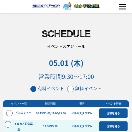
SCHEDULE
海の生きもの
イベントスケジュール
05.01 (木)
おもちゃ王国
営業時間
9:30～17:00
のりもの
有料イベント
無料イベント
ふれあい
イベント一覧
開始時間
場所
イベント詳細
イベント
イルカショー
10:15/12:00/14:00/15:30
イルカスタジアム
詳細を見る
料金＆スケジュール
イルカと記念写
12:30/15:50
フード&ショップ
イルカスタジアム
詳細を見る
真