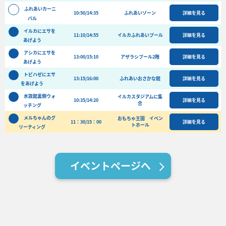
バーベキュー予約
ふれあいカーニ
10:50/14:35
ふれあいゾーン
詳細を見る
バル
よくある質問
イルカにエサを
11:10/14:55
イルカふれあいプール
詳細を見る
あげよう
アクセス＆周辺情報
アシカにエサを
団体向けプラン情報
ビーチランド支援プログラム
13:00/15:10
アザラシプール2階
詳細を見る
あげよう
トビハゼにエサ
13:15/16:00
ふれあいおさかな館
詳細を見る
をあげよう
水族館裏側ウォ
イルカスタジアムに集
10:35/14:20
詳細を見る
合
ッチング
メルちゃんのグ
おもちゃ王国 イベン
11：30/15：00
詳細を見る
トホール
リーティング
イベントページへ