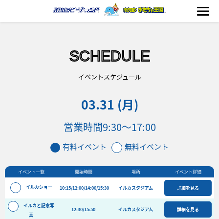
SCHEDULE
海の生きもの
イベントスケジュール
03.31 (月)
おもちゃ王国
営業時間
9:30～17:00
のりもの
有料イベント
無料イベント
ふれあい
イベント一覧
開始時間
場所
イベント詳細
イベント
イルカショー
10:15/12:00/14:00/15:30
イルカスタジアム
詳細を見る
料金＆スケジュール
イルカと記念写
12:30/15:50
フード&ショップ
イルカスタジアム
詳細を見る
真