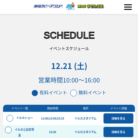
SCHEDULE
海の生きもの
イベントスケジュール
12.21 (土)
おもちゃ王国
営業時間
10:00～16:00
のりもの
有料イベント
無料イベント
ふれあい
イベント一覧
開始時間
場所
イベント詳細
イベント
イルカショー
11:00/13:00/15:15
イルカスタジアム
詳細を見る
料金＆スケジュール
イルカと記念写
13:20
フード&ショップ
イルカスタジアム
詳細を見る
真