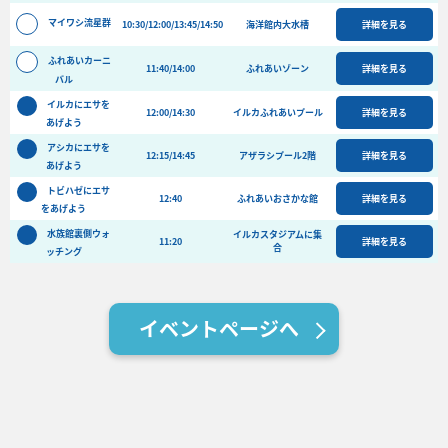
バーベキュー予約
マイワシ流星群
10:30/12:00/13:45/14:50
海洋館内大水槽
詳細を見る
よくある質問
ふれあいカーニ
11:40/14:00
ふれあいゾーン
詳細を見る
バル
アクセス＆周辺情報
イルカにエサを
団体向けプラン情報
ビーチランド支援プログラム
12:00/14:30
イルカふれあいプール
詳細を見る
あげよう
アシカにエサを
12:15/14:45
アザラシプール2階
詳細を見る
あげよう
トビハゼにエサ
12:40
ふれあいおさかな館
詳細を見る
をあげよう
水族館裏側ウォ
イルカスタジアムに集
11:20
詳細を見る
合
ッチング
イベントページへ