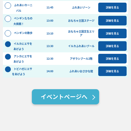
バーベキュー予約
ふれあいカーニ
11:45
ふれあいゾーン
詳細を見る
バル
よくある質問
ペンギンたちの
13:00
おもちゃ王国ステージ
詳細を見る
大挑戦！
アクセス＆周辺情報
おもちゃ王国芝生エリ
団体向けプラン情報
ビーチランド支援プログラム
ペンギンの散歩
13:10
詳細を見る
ア
イルカにエサを
13:30
イルカふれあいプール
詳細を見る
あげよう
アシカにエサを
12:30
アザラシプール2階
詳細を見る
あげよう
トビハゼにエサ
14:00
ふれあいおさかな館
詳細を見る
をあげよう
イベントページへ