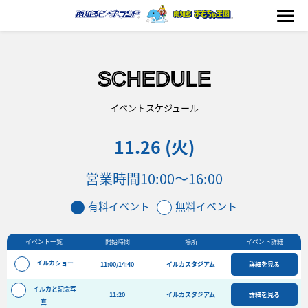
SCHEDULE
海の生きもの
イベントスケジュール
11.26 (火)
おもちゃ王国
営業時間
10:00～16:00
のりもの
有料イベント
無料イベント
ふれあい
イベント一覧
開始時間
場所
イベント詳細
イベント
イルカショー
11:00/14:40
イルカスタジアム
詳細を見る
料金＆スケジュール
イルカと記念写
11:20
フード&ショップ
イルカスタジアム
詳細を見る
真