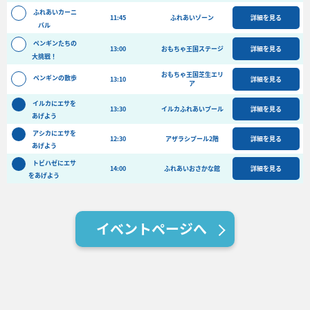
バーベキュー予約
ふれあいカーニ
11:45
ふれあいゾーン
詳細を見る
バル
よくある質問
ペンギンたちの
13:00
おもちゃ王国ステージ
詳細を見る
大挑戦！
アクセス＆周辺情報
おもちゃ王国芝生エリ
団体向けプラン情報
ビーチランド支援プログラム
ペンギンの散歩
13:10
詳細を見る
ア
イルカにエサを
13:30
イルカふれあいプール
詳細を見る
あげよう
アシカにエサを
12:30
アザラシプール2階
詳細を見る
あげよう
トビハゼにエサ
14:00
ふれあいおさかな館
詳細を見る
をあげよう
イベントページへ