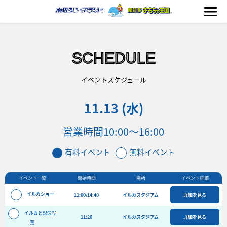
SCHEDULE
海の生きもの
イベントスケジュール
11.13 (水)
おもちゃ王国
営業時間
10:00～16:00
のりもの
有料イベント
無料イベント
ふれあい
イベント一覧
開始時間
場所
イベント詳細
イベント
イルカショー
11:00/14:40
イルカスタジアム
詳細を見る
料金＆スケジュール
イルカと記念写
11:20
フード&ショップ
イルカスタジアム
詳細を見る
真