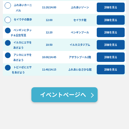
バーベキュー予約
ふれあいカーニ
11:20/14:00
ふれあいゾーン
詳細を見る
バル
よくある質問
セイウチの散歩
12:00
セイウチ館
詳細を見る
アクセス＆周辺情報
ペンギンにタッ
団体向けプラン情報
ビーチランド支援プログラム
12:20
ペンギンプール
詳細を見る
チ＆記念写真
イルカにエサを
10:50
イルカスタジアム
詳細を見る
あげよう
アシカにエサを
10:00/14:45
アザラシプール2階
詳細を見る
あげよう
トビハゼにエサ
11:40/14:15
ふれあいおさかな館
詳細を見る
をあげよう
イベントページへ