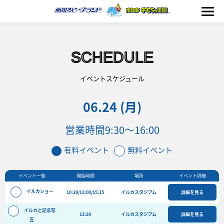
SCHEDULE
海の生きもの
イベントスケジュール
06.24 (月)
おもちゃ王国
営業時間
9:30～16:00
のりもの
有料イベント
無料イベント
ふれあい
イベント一覧
開始時間
場所
イベント詳細
イベント
イルカショー
10:30/13:00/15:15
イルカスタジアム
詳細を見る
料金＆スケジュール
イルカと記念写
13:20
フード&ショップ
イルカスタジアム
詳細を見る
真