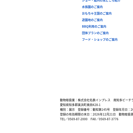
ショー・館内の見どころ紹介
水族園のご案内
おもちゃ王国のご案内
遊園地のご案内
BBQ利用のご案内
団体プランのご案内
フード・ショップのご案内
動物取扱業：株式会社名鉄インプレス 南知多ビーチ
愛知県知多郡美浜町奥田428-1
種別：展示 登録番号：動知第145号 登録年月日：200
登録の有効期限の末日：2026年12月21日 動物取扱
TEL／0569-87-2000 FAX／0569-87-3776