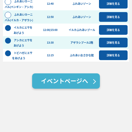
ふれあいカーニ
12:40
ふれあいゾーン
詳細を見る
バーベキュー予約
バル(ペンギン・アシカ)
よくある質問
ふれあいカーニ
12:50
ふれあいゾーン
詳細を見る
バル(イルカ・アザラシ)
アクセス＆周辺情報
イルカにエサを
12:00/15:00
イルカふれあいプール
詳細を見る
あげよう
団体向けプラン情報
ビーチランド支援プログラム
アシカにエサを
13:30
アザラシプール2階
詳細を見る
あげよう
トビハゼにエサ
12:15
ふれあいおさかな館
詳細を見る
をあげよう
イベントページへ