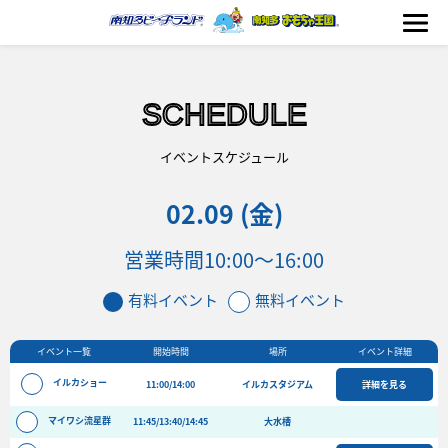
SCHEDULE
海の生きもの
イベントスケジュール
02.09 (金)
おもちゃ王国
営業時間
10:00～16:00
のりもの
有料イベント
無料イベント
ふれあい
イベント一覧
開始時間
場所
イベント詳細
イベント
イルカショー
11:00/14:00
イルカスタジアム
詳細を見る
料金＆スケジュール
マイワシ流星群
11:45/13:40/14:45
大水槽
フード&ショップ