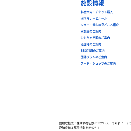
施設情報
料金案内・チケット購入
園内マナーとルール
ショー・館内の見どころ紹介
水族園のご案内
おもちゃ王国のご案内
遊園地のご案内
BBQ利用のご案内
団体プランのご案内
フード・ショップのご案内
動物取扱業：株式会社名鉄インプレス 南知多ビーチ
愛知県知多郡美浜町奥田428-1