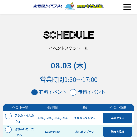
SCHEDULE
海の生きもの
イベントスケジュール
08.03 (木)
おもちゃ王国
営業時間
9:30～17:00
のりもの
有料イベント
無料イベント
ふれあい
イベント一覧
開始時間
場所
イベント詳細
イベント
アシカ・イルカ
10:00/12:00/13:30/15:30
イルカスタジアム
詳細を見る
料金＆スケジュール
ショー
ふれあいカーニ
フード&ショップ
12:50/14:55
ふれあいゾーン
詳細を見る
バル