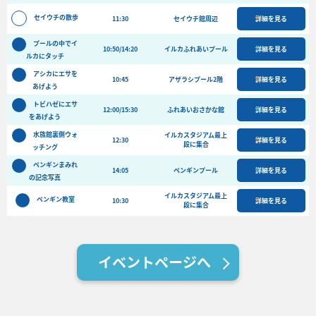
バーベキュー予約
セイウチの散歩
11:30
セイウチ館周辺
詳細を見る
よくある質問
プールの中でイ
10:50/14:20
イルカふれあいプール
詳細を見る
ルカにタッチ
アクセス＆周辺情報
アシカにエサを
団体向けプラン情報
ビーチランド支援プログラム
10:45
アザラシプール2階
詳細を見る
あげよう
トビハゼにエサ
12:00/15:30
ふれあいおさかな館
詳細を見る
をあげよう
水族館裏側ウォ
イルカスタジアム最上
12:30
詳細を見る
段に集合
ッチング
ペンギンまみれ
14:05
ペンギンプール
詳細を見る
の記念写真
イルカスタジアム最上
ペンギン教室
10:30
詳細を見る
段に集合
イベントページへ