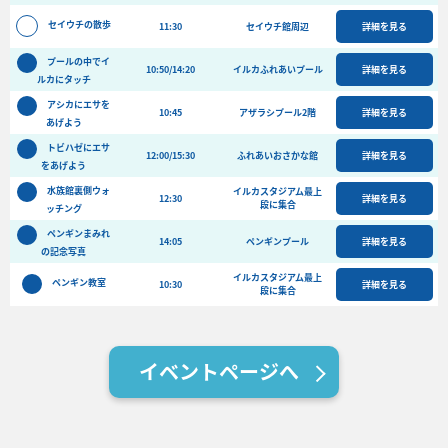
バーベキュー予約
セイウチの散歩
11:30
セイウチ館周辺
詳細を見る
よくある質問
プールの中でイ
10:50/14:20
イルカふれあいプール
詳細を見る
ルカにタッチ
アクセス＆周辺情報
アシカにエサを
団体向けプラン情報
ビーチランド支援プログラム
10:45
アザラシプール2階
詳細を見る
あげよう
トビハゼにエサ
12:00/15:30
ふれあいおさかな館
詳細を見る
をあげよう
水族館裏側ウォ
イルカスタジアム最上
12:30
詳細を見る
段に集合
ッチング
ペンギンまみれ
14:05
ペンギンプール
詳細を見る
の記念写真
イルカスタジアム最上
ペンギン教室
10:30
詳細を見る
段に集合
イベントページへ