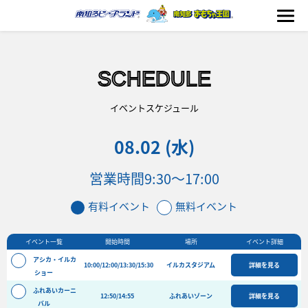
SCHEDULE
海の生きもの
イベントスケジュール
08.02 (水)
おもちゃ王国
営業時間
9:30～17:00
のりもの
有料イベント
無料イベント
ふれあい
イベント一覧
開始時間
場所
イベント詳細
イベント
アシカ・イルカ
10:00/12:00/13:30/15:30
イルカスタジアム
詳細を見る
料金＆スケジュール
ショー
ふれあいカーニ
フード&ショップ
12:50/14:55
ふれあいゾーン
詳細を見る
バル