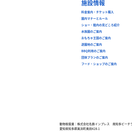
施設情報
料金案内・チケット購入
園内マナーとルール
ショー・館内の見どころ紹介
水族園のご案内
おもちゃ王国のご案内
遊園地のご案内
BBQ利用のご案内
団体プランのご案内
フード・ショップのご案内
動物取扱業：株式会社名鉄インプレス 南知多ビーチ
愛知県知多郡美浜町奥田428-1