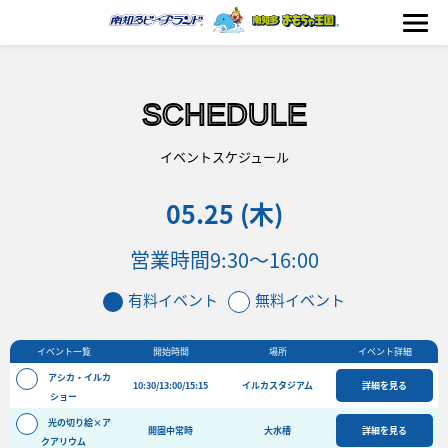
SCHEDULE
海の生きもの
イベントスケジュール
05.25 (木)
おもちゃ王国
営業時間
9:30～16:00
のりもの
有料イベント
無料イベント
ふれあい
イベント一覧
開始時間
場所
イベント詳細
イベント
アシカ・イルカ
10:30/13:00/15:15
イルカスタジアム
詳細を見る
料金＆スケジュール
ショー
光の切り絵×ア
フード&ショップ
開園中常時
大水槽
詳細を見る
クアリウム