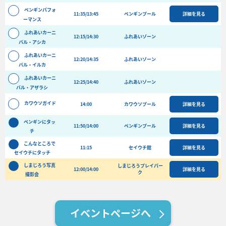
バーベキュー予約
ペンギンパフォ
11:35/13:45
ペンギンプール
詳細を見る
ーマンス
よくある質問
ふれあいカーニ
12:15/14:30
ふれあいゾーン
アクセス＆周辺情報
バル・アシカ
ふれあいカーニ
団体向けプラン情報
ビーチランド支援プログラム
12:20/14:35
ふれあいゾーン
バル・イルカ
ふれあいカーニ
12:25/14:40
ふれあいゾーン
バル・アザラシ
カワウソガイド
14:00
カワウソプール
詳細を見る
ペンギンにタッ
11:50/14:00
ペンギンプール
詳細を見る
チ
こんなところで
11:15
セイウチ館
詳細を見る
セイウチにタッチ
しまじろう写真
しまじろうプレイパー
12:00/14:00
詳細を見る
ク
撮影会
イベントページへ