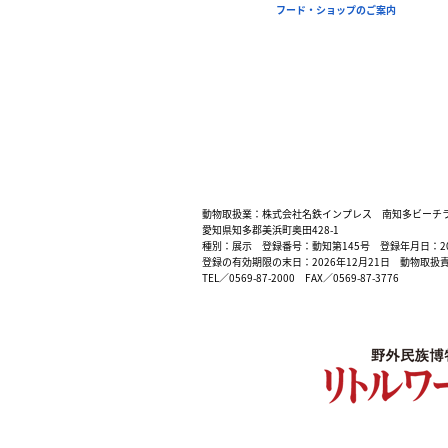
フード・ショップのご案内
動物取扱業：株式会社名鉄インプレス 南知多ビーチ
愛知県知多郡美浜町奥田428-1
種別：展示 登録番号：動知第145号 登録年月日：200
登録の有効期限の末日：2026年12月21日 動物取扱
TEL／0569-87-2000 FAX／0569-87-3776