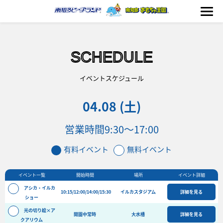
SCHEDULE
海の生きもの
イベントスケジュール
04.08 (土)
おもちゃ王国
営業時間
9:30～17:00
のりもの
有料イベント
無料イベント
ふれあい
イベント一覧
開始時間
場所
イベント詳細
イベント
アシカ・イルカ
10:15/12:00/14:00/15:30
イルカスタジアム
詳細を見る
料金＆スケジュール
ショー
光の切り絵×ア
フード&ショップ
開園中常時
大水槽
詳細を見る
クアリウム