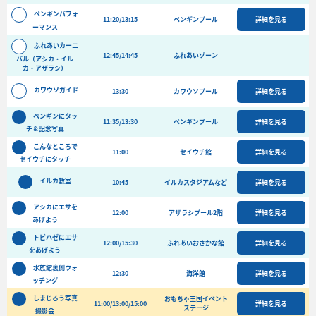
バーベキュー予約
ペンギンパフォ
11:20/13:15
ペンギンプール
詳細を見る
ーマンス
よくある質問
ふれあいカーニ
12:45/14:45
ふれあいゾーン
アクセス＆周辺情報
バル（アシカ・イル
カ・アザラシ）
団体向けプラン情報
ビーチランド支援プログラム
カワウソガイド
13:30
カワウソプール
詳細を見る
ペンギンにタッ
11:35/13:30
ペンギンプール
詳細を見る
チ＆記念写真
こんなところで
11:00
セイウチ館
詳細を見る
セイウチにタッチ
イルカ教室
10:45
イルカスタジアムなど
詳細を見る
アシカにエサを
12:00
アザラシプール2階
詳細を見る
あげよう
トビハゼにエサ
12:00/15:30
ふれあいおさかな館
詳細を見る
をあげよう
水族館裏側ウォ
12:30
海洋館
詳細を見る
ッチング
しまじろう写真
おもちゃ王国イベント
11:00/13:00/15:00
詳細を見る
ステージ
撮影会