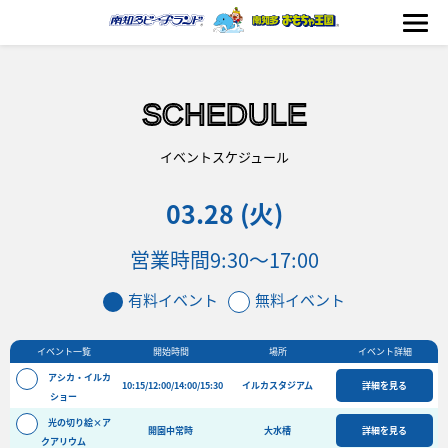
SCHEDULE
海の生きもの
イベントスケジュール
03.28 (火)
おもちゃ王国
営業時間
9:30～17:00
のりもの
有料イベント
無料イベント
ふれあい
イベント一覧
開始時間
場所
イベント詳細
イベント
アシカ・イルカ
10:15/12:00/14:00/15:30
イルカスタジアム
詳細を見る
料金＆スケジュール
ショー
光の切り絵×ア
フード&ショップ
開園中常時
大水槽
詳細を見る
クアリウム