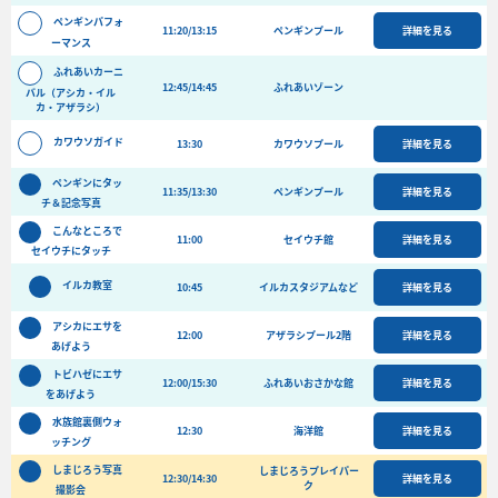
バーベキュー予約
ペンギンパフォ
11:20/13:15
ペンギンプール
詳細を見る
ーマンス
よくある質問
ふれあいカーニ
12:45/14:45
ふれあいゾーン
アクセス＆周辺情報
バル（アシカ・イル
カ・アザラシ）
団体向けプラン情報
ビーチランド支援プログラム
カワウソガイド
13:30
カワウソプール
詳細を見る
ペンギンにタッ
11:35/13:30
ペンギンプール
詳細を見る
チ＆記念写真
こんなところで
11:00
セイウチ館
詳細を見る
セイウチにタッチ
イルカ教室
10:45
イルカスタジアムなど
詳細を見る
アシカにエサを
12:00
アザラシプール2階
詳細を見る
あげよう
トビハゼにエサ
12:00/15:30
ふれあいおさかな館
詳細を見る
をあげよう
水族館裏側ウォ
12:30
海洋館
詳細を見る
ッチング
しまじろう写真
しまじろうプレイパー
12:30/14:30
詳細を見る
ク
撮影会