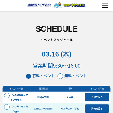
SCHEDULE
海の生きもの
イベントスケジュール
03.16 (木)
おもちゃ王国
営業時間
9:30～16:00
のりもの
有料イベント
無料イベント
ふれあい
イベント一覧
開始時間
場所
イベント詳細
イベント
光の切り絵×ア
開園中常時
大水槽
詳細を見る
料金＆スケジュール
クアリウム
アシカ・イルカ
フード&ショップ
10:30/13:00/15:15
イルカスタジアム
詳細を見る
ショー