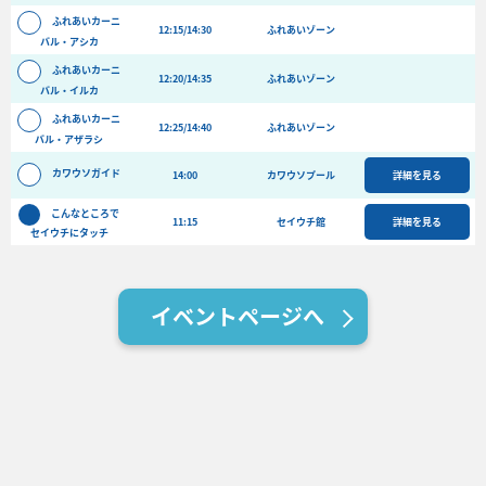
バーベキュー予約
ふれあいカーニ
12:15/14:30
ふれあいゾーン
バル・アシカ
よくある質問
ふれあいカーニ
12:20/14:35
ふれあいゾーン
アクセス＆周辺情報
バル・イルカ
ふれあいカーニ
団体向けプラン情報
ビーチランド支援プログラム
12:25/14:40
ふれあいゾーン
バル・アザラシ
カワウソガイド
14:00
カワウソプール
詳細を見る
こんなところで
11:15
セイウチ館
詳細を見る
セイウチにタッチ
イベントページへ