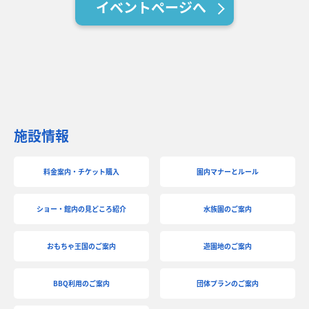
イベントページへ
バーベキュー予約
よくある質問
アクセス＆周辺情報
団体向けプラン情報
ビーチランド支援プログラム
施設情報
料金案内・チケット購入
園内マナーとルール
ショー・館内の見どころ紹介
水族園のご案内
おもちゃ王国のご案内
遊園地のご案内
BBQ利用のご案内
団体プランのご案内