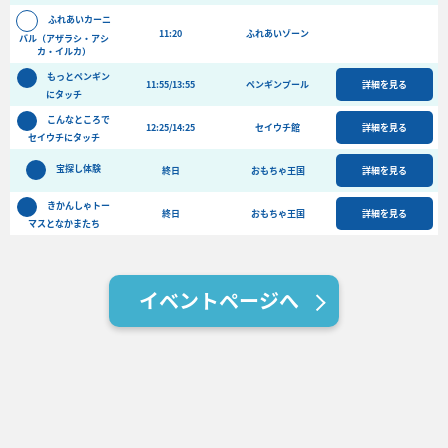
バーベキュー予約
ふれあいカーニ
11:20
ふれあいゾーン
バル（アザラシ・アシ
よくある質問
カ・イルカ）
もっとペンギン
アクセス＆周辺情報
11:55/13:55
ペンギンプール
詳細を見る
にタッチ
団体向けプラン情報
ビーチランド支援プログラム
こんなところで
12:25/14:25
セイウチ館
詳細を見る
セイウチにタッチ
宝探し体験
終日
おもちゃ王国
詳細を見る
きかんしゃトー
終日
おもちゃ王国
詳細を見る
マスとなかまたち
イベントページへ