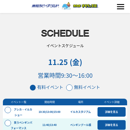
SCHEDULE
海の生きもの
イベントスケジュール
11.25 (金)
おもちゃ王国
営業時間
9:30〜16:00
のりもの
有料イベント
無料イベント
ふれあい
イベント一覧
開始時間
場所
イベント詳細
イベント
アシカ・イルカ
10:30/13:00/15:00
イルカスタジアム
詳細を見る
料金＆スケジュール
ショー
笑うペンギンパ
フード&ショップ
11:40/13:40
ペンギンプール横
詳細を見る
フォーマンス