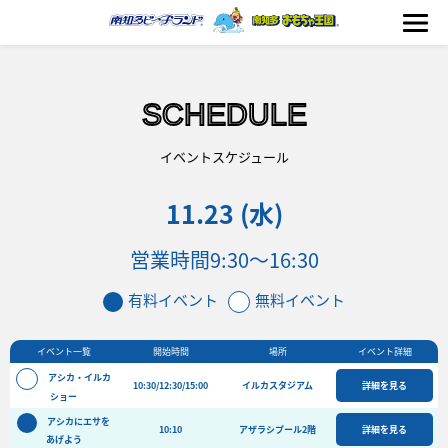
SCHEDULE
海の生きもの
イベントスケジュール
11.23 (水)
おもちゃ王国
営業時間
9:30〜16:30
のりもの
有料イベント
無料イベント
ふれあい
イベント一覧
開始時間
場所
イベント詳細
イベント
アシカ・イルカ
10:30/12:30/15:00
イルカスタジアム
詳細を見る
料金＆スケジュール
ショー
アシカにエサを
フード&ショップ
10:10
アザラシプール2階
詳細を見る
あげよう