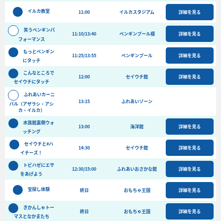
バーベキュー予約
イルカ教室
11:00
イルカスタジアム
詳細を見る
よくある質問
笑うペンギンパ
11:10/13:40
ペンギンプール横
詳細を見る
フォーマンス
アクセス＆周辺情報
もっとペンギン
団体向けプラン情報
ビーチランド支援プログラム
11:25/13:55
ペンギンプール
詳細を見る
にタッチ
こんなところで
12:00
セイウチ館
詳細を見る
セイウチにタッチ
ふれあいカーニ
13:15
ふれあいゾーン
バル（アザラシ・アシ
カ・イルカ）
水族館裏側ウォ
13:00
海洋館
詳細を見る
ッチング
セイウチと#ハ
14:30
セイウチ館
詳細を見る
イチーズ！
トビハゼにエサ
12:30/15:00
ふれあいおさかな館
詳細を見る
をあげよう
宝探し体験
終日
おもちゃ王国
詳細を見る
きかんしゃトー
終日
おもちゃ王国
詳細を見る
マスとなかまたち