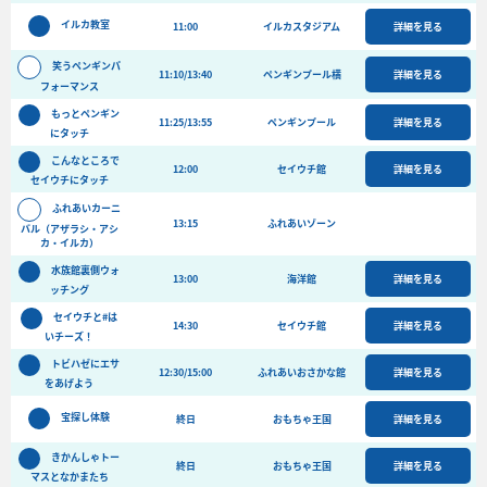
バーベキュー予約
イルカ教室
11:00
イルカスタジアム
詳細を見る
よくある質問
笑うペンギンパ
11:10/13:40
ペンギンプール横
詳細を見る
フォーマンス
アクセス＆周辺情報
もっとペンギン
団体向けプラン情報
ビーチランド支援プログラム
11:25/13:55
ペンギンプール
詳細を見る
にタッチ
こんなところで
12:00
セイウチ館
詳細を見る
セイウチにタッチ
ふれあいカーニ
13:15
ふれあいゾーン
バル（アザラシ・アシ
カ・イルカ）
水族館裏側ウォ
13:00
海洋館
詳細を見る
ッチング
セイウチと#は
14:30
セイウチ館
詳細を見る
いチーズ！
トビハゼにエサ
12:30/15:00
ふれあいおさかな館
詳細を見る
をあげよう
宝探し体験
終日
おもちゃ王国
詳細を見る
きかんしゃトー
終日
おもちゃ王国
詳細を見る
マスとなかまたち