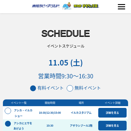
SCHEDULE
海の生きもの
イベントスケジュール
11.05 (土)
おもちゃ王国
営業時間
9:30〜16:30
のりもの
有料イベント
無料イベント
ふれあい
イベント一覧
開始時間
場所
イベント詳細
イベント
アシカ・イルカ
10:30/12:30/15:00
イルカスタジアム
詳細を見る
料金＆スケジュール
ショー
アシカにエサを
フード&ショップ
10:30
アザラシプール2階
詳細を見る
あげよう