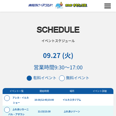
SCHEDULE
海の生きもの
イベントスケジュール
09.27 (火)
おもちゃ王国
営業時間
9:30〜17:00
のりもの
有料イベント
無料イベント
ふれあい
イベント一覧
開始時間
場所
イベント詳細
イベント
アシカ・イルカ
10:30/12:45/15:00
イルカスタジアム
料金＆スケジュール
ショー
ふれあいカーニ
フード&ショップ
11:15/13:30
ふれあいゾーン
バル・アザラシ