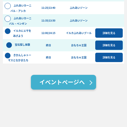
バーベキュー予約
ふれあいカーニ
11:25/13:40
ふれあいゾーン
バル・アシカ
よくある質問
ふれあいカーニ
11:35/13:50
ふれあいゾーン
アクセス＆周辺情報
バル・ペンギン
イルカにエサを
団体向けプラン情報
ビーチランド支援プログラム
12:00/14:15
イルカふれあいプール
詳細を見る
あげよう
宝石探し体験
終日
おもちゃ王国
詳細を見る
きかんしゃトー
終日
おもちゃ王国
詳細を見る
マスとなかまたち
イベントページへ