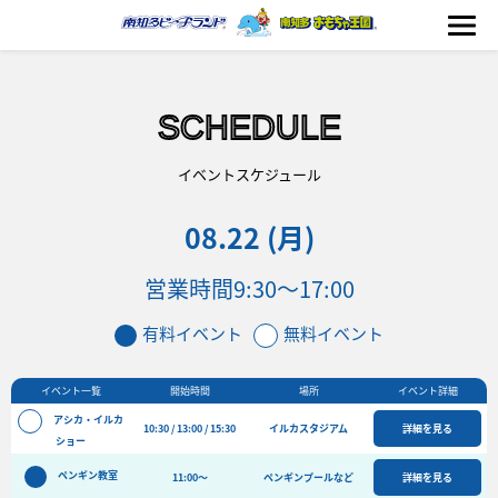
SCHEDULE
海の生きもの
イベントスケジュール
08.22 (月)
おもちゃ王国
営業時間
9:30〜17:00
のりもの
有料イベント
無料イベント
ふれあい
イベント一覧
開始時間
場所
イベント詳細
イベント
アシカ・イルカ
10:30 / 13:00 / 15:30
イルカスタジアム
詳細を見る
料金＆スケジュール
ショー
ペンギン教室
フード&ショップ
11:00〜
ペンギンプールなど
詳細を見る