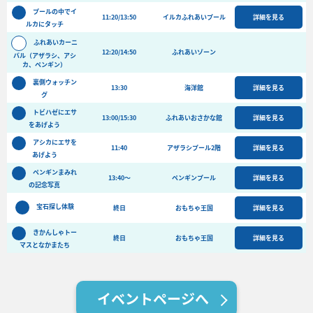
バーベキュー予約
プールの中でイ
11:20/13:50
イルカふれあいプール
詳細を見る
ルカにタッチ
よくある質問
ふれあいカーニ
12:20/14:50
ふれあいゾーン
バル（アザラシ、アシ
アクセス＆周辺情報
カ、ペンギン）
団体向けプラン情報
ビーチランド支援プログラム
裏側ウォッチン
13:30
海洋館
詳細を見る
グ
トビハゼにエサ
13:00/15:30
ふれあいおさかな館
詳細を見る
をあげよう
アシカにエサを
11:40
アザラシプール2階
詳細を見る
あげよう
ペンギンまみれ
13:40〜
ペンギンプール
詳細を見る
の記念写真
宝石探し体験
終日
おもちゃ王国
詳細を見る
きかんしゃトー
終日
おもちゃ王国
詳細を見る
マスとなかまたち
イベントページへ