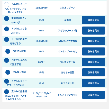
バーベキュー予約
ふれあいカーニ
12:20/14:50
ふれあいゾーン
バル（アザラシ、アシ
よくある質問
カ、ペンギン）
水族館裏側ウォ
13:30
アクセス＆周辺情報
海洋館
詳細を見る
ッチング
団体向けプラン情報
ビーチランド支援プログラム
アシカにエサを
11:40
アザラシプール2階
詳細を見る
あげよう
トビハゼにエサ
13:00/15:30
ふれあいおさかな館
詳細を見る
をあげよう
ペンギン教室
11:00
ペンギンプールなど
詳細を見る
ペンギンまみれ
13:40～
ペンギンプール
詳細を見る
の記念写真
宝石探し体験
終日
おもちゃ王国
詳細を見る
きかんしゃトー
終日
おもちゃ王国
詳細を見る
マスとなかまたち
夏休みの自由研
11：30/12：00/14：
ドルフィンショップ
詳細を見る
究におすすめ！「スラ
00/14：30
イムをつくろう！」