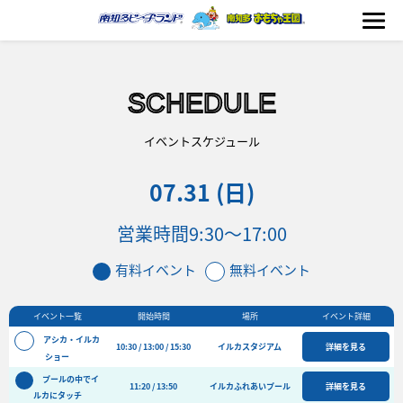
SCHEDULE
海の生きもの
イベントスケジュール
07.31 (日)
おもちゃ王国
営業時間
9:30〜17:00
のりもの
有料イベント
無料イベント
ふれあい
イベント一覧
開始時間
場所
イベント詳細
イベント
アシカ・イルカ
10:30 / 13:00 / 15:30
イルカスタジアム
詳細を見る
料金＆スケジュール
ショー
プールの中でイ
フード&ショップ
11:20 / 13:50
イルカふれあいプール
詳細を見る
ルカにタッチ