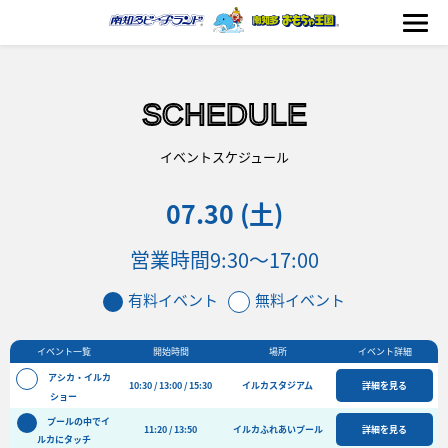
SCHEDULE
海の生きもの
イベントスケジュール
07.30 (土)
おもちゃ王国
営業時間
9:30〜17:00
のりもの
有料イベント
無料イベント
ふれあい
イベント一覧
開始時間
場所
イベント詳細
イベント
アシカ・イルカ
10:30 / 13:00 / 15:30
イルカスタジアム
詳細を見る
料金＆スケジュール
ショー
プールの中でイ
フード&ショップ
11:20 / 13:50
イルカふれあいプール
詳細を見る
ルカにタッチ