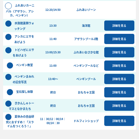
バーベキュー予約
ふれあいカーニ
12:20/14:50
ふれあいゾーン
バル（アザラシ、アシ
よくある質問
カ、ペンギン）
水族館裏側ウォ
13:30
アクセス＆周辺情報
海洋館
詳細を見る
ッチング
団体向けプラン情報
ビーチランド支援プログラム
アシカにエサを
11:40
アザラシプール2階
詳細を見る
あげよう
トビハゼにエサ
13:00/15:30
ふれあいおさかな館
詳細を見る
をあげよう
ペンギン教室
11:00
ペンギンプールなど
詳細を見る
ペンギンまみれ
13:40～
ペンギンプール
詳細を見る
の記念写真
宝石探し体験
終日
おもちゃ王国
詳細を見る
きかんしゃトー
終日
おもちゃ王国
詳細を見る
マスとなかまたち
夏休みの自由研
11：30/12：00/14：
ドルフィンショップ
詳細を見る
究におすすめ！「スラ
00/14：30
イムをつくろう！」