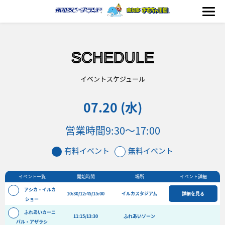
SCHEDULE
海の生きもの
イベントスケジュール
07.20 (水)
おもちゃ王国
営業時間
9:30〜17:00
のりもの
有料イベント
無料イベント
ふれあい
イベント一覧
開始時間
場所
イベント詳細
イベント
アシカ・イルカ
10:30/12:45/15:00
イルカスタジアム
詳細を見る
料金＆スケジュール
ショー
ふれあいカーニ
フード&ショップ
11:15/13:30
ふれあいゾーン
バル・アザラシ