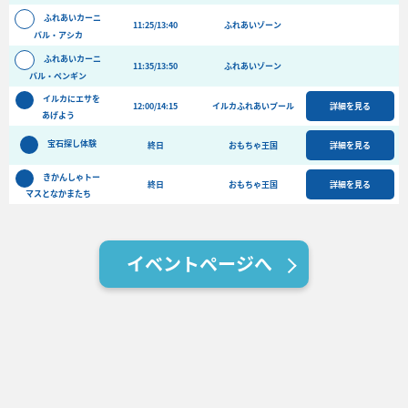
バーベキュー予約
ふれあいカーニ
11:25/13:40
ふれあいゾーン
バル・アシカ
よくある質問
ふれあいカーニ
11:35/13:50
ふれあいゾーン
アクセス＆周辺情報
バル・ペンギン
イルカにエサを
団体向けプラン情報
ビーチランド支援プログラム
12:00/14:15
イルカふれあいプール
詳細を見る
あげよう
宝石探し体験
終日
おもちゃ王国
詳細を見る
きかんしゃトー
終日
おもちゃ王国
詳細を見る
マスとなかまたち
イベントページへ