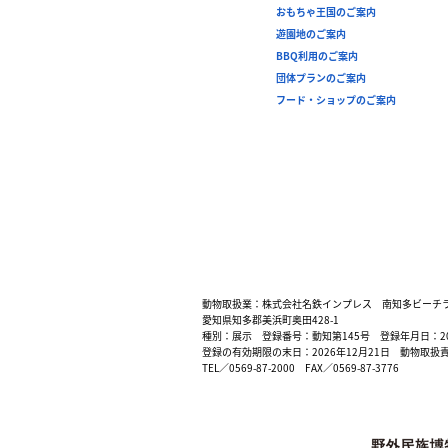
おもちゃ王国のご案内
遊園地のご案内
BBQ利用のご案内
団体プランのご案内
フード・ショップのご案内
動物取扱業：株式会社名鉄インプレス 南知多ビーチ
愛知県知多郡美浜町奥田428-1
種別：展示 登録番号：動知第145号 登録年月日：200
登録の有効期限の末日：2026年12月21日 動物取扱
TEL／0569-87-2000 FAX／0569-87-3776