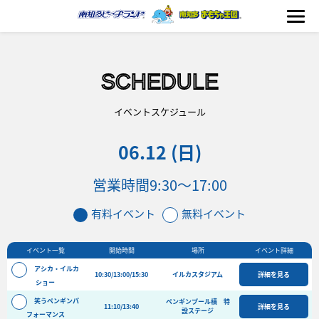
SCHEDULE
海の生きもの
イベントスケジュール
06.12 (日)
おもちゃ王国
営業時間
9:30〜17:00
のりもの
有料イベント
無料イベント
ふれあい
イベント一覧
開始時間
場所
イベント詳細
イベント
アシカ・イルカ
10:30/13:00/15:30
イルカスタジアム
詳細を見る
料金＆スケジュール
ショー
笑うペンギンパ
ペンギンプール横 特
フード&ショップ
11:10/13:40
詳細を見る
設ステージ
フォーマンス