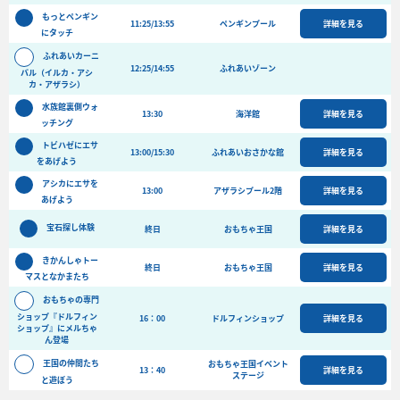
バーベキュー予約
もっとペンギン
11:25/13:55
ペンギンプール
詳細を見る
にタッチ
よくある質問
ふれあいカーニ
12:25/14:55
ふれあいゾーン
バル（イルカ・アシ
アクセス＆周辺情報
カ・アザラシ）
団体向けプラン情報
ビーチランド支援プログラム
水族館裏側ウォ
13:30
海洋館
詳細を見る
ッチング
トビハゼにエサ
13:00/15:30
ふれあいおさかな館
詳細を見る
をあげよう
アシカにエサを
13:00
アザラシプール2階
詳細を見る
あげよう
宝石探し体験
終日
おもちゃ王国
詳細を見る
きかんしゃトー
終日
おもちゃ王国
詳細を見る
マスとなかまたち
おもちゃの専門
ショップ『ドルフィン
16：00
ドルフィンショップ
詳細を見る
ショップ』にメルちゃ
ん登場
王国の仲間たち
おもちゃ王国イベント
13：40
詳細を見る
ステージ
と遊ぼう