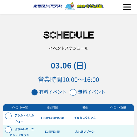
SCHEDULE
海の生きもの
イベントスケジュール
03.06 (日)
おもちゃ王国
営業時間
10:00〜16:00
のりもの
有料イベント
無料イベント
ふれあい
イベント一覧
開始時間
場所
イベント詳細
イベント
アシカ・イルカ
11:00/13:00/15:00
イルカスタジアム
料金＆スケジュール
ショー
ふれあいカーニ
フード&ショップ
11:45/13:45
ふれあいゾーン
バル・アザラシ