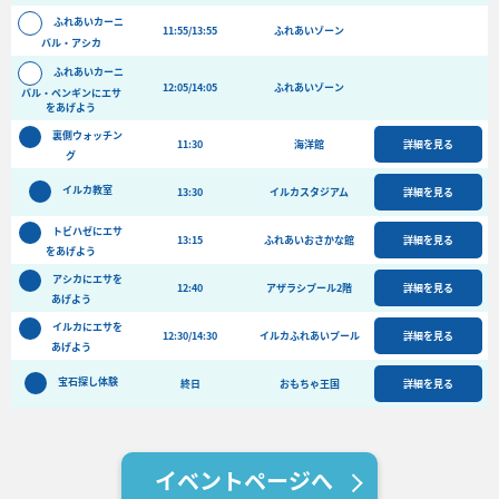
バーベキュー予約
ふれあいカーニ
11:55/13:55
ふれあいゾーン
バル・アシカ
よくある質問
ふれあいカーニ
12:05/14:05
ふれあいゾーン
アクセス＆周辺情報
バル・ペンギンにエサ
をあげよう
団体向けプラン情報
ビーチランド支援プログラム
裏側ウォッチン
11:30
海洋館
詳細を見る
グ
イルカ教室
13:30
イルカスタジアム
詳細を見る
トビハゼにエサ
13:15
ふれあいおさかな館
詳細を見る
をあげよう
アシカにエサを
12:40
アザラシプール2階
詳細を見る
あげよう
イルカにエサを
12:30/14:30
イルカふれあいプール
詳細を見る
あげよう
宝石探し体験
終日
おもちゃ王国
詳細を見る
イベントページへ