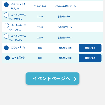
バーベキュー予約
イルカにエサを
12:00/15:00
イルカふれあいプール
あげよう
よくある質問
ふれあいカーニ
12:30
ふれあいゾーン
バル・アザラシ
アクセス＆周辺情報
ふれあいカーニ
団体向けプラン情報
ビーチランド支援プログラム
12:40
ふれあいゾーン
バル・アシカ
ふれあいカーニ
12:50
ふれあいゾーン
バル・ペンギン
こどもスタジオ
終日
おもちゃ王国
詳細を見る
宝石を探そう
終日
おもちゃ王国
詳細を見る
イベントページへ