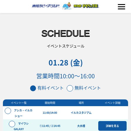
SCHEDULE
海の生きもの
イベントスケジュール
01.28 (金)
おもちゃ王国
営業時間
10:00～16:00
のりもの
有料イベント
無料イベント
ふれあい
イベント一覧
開始時間
場所
イベント詳細
イベント
アシカ・イルカ
11:00/14:00
イルカスタジアム
料金＆スケジュール
ショー
マイワシ
フード&ショップ
①11:45 / ②14:45
大水槽
詳細を見る
GALAXY