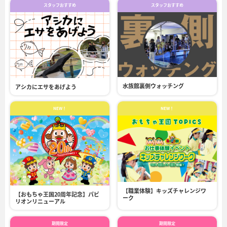
スタッフおすすめ
スタッフおすすめ
水族館裏側ウォッチング
アシカにエサをあげよう
NEW！
NEW！
【職業体験】キッズチャレンジワ
【おもちゃ王国20周年記念】パビ
ーク
リオンリニューアル
期間限定
期間限定