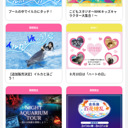
プールの中でイルカにタッチ！
こどもスタジオ～NHKキッズキャ
ラクター大集合！～
期間限定
NEW！
【追加販売決定】イルカと泳ご
８月10日は「ハートの日」
う！
期間限定
期間限定