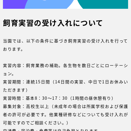
バーベキュー予約
よくある質問
飼育実習の受け入れについて
アクセス＆周辺情報
団体向けプラン情報
ビーチランド支援プログラム
当園では、以下の条件に基づき飼育実習の受け入れを行って
おります。
実習内容：飼育業務の補助。各生物を数日ごとにローテーシ
ョン。
実習期間：連続15日間（14日間の実習、中日で1日お休みい
ただきます）
実習時間：基本8：30～17：30（1時間の昼休憩有り）
募集対象：高校生以上（未成年の場合は所属学校および保護
者の許可が必要です。他業種研修などについても受け入れが
可能ですのでご相談ください。）
交通費・宿泊費・食費等は自己負担となります。