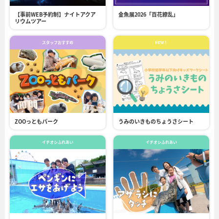
【事前WEB予約制】ナイトアクア
金魚展2026「百花繚乱」
リウムツアー
スタッフおすすめ
NEW！
ZOOっともパーク
うみのいきものちょうさシート
イチオシふれあい
イチオシふれあい