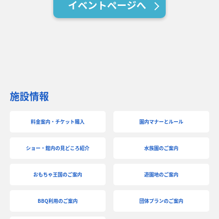
イベントページへ
バーベキュー予約
よくある質問
アクセス＆周辺情報
団体向けプラン情報
ビーチランド支援プログラム
施設情報
料金案内・チケット購入
園内マナーとルール
ショー・館内の見どころ紹介
水族園のご案内
おもちゃ王国のご案内
遊園地のご案内
BBQ利用のご案内
団体プランのご案内